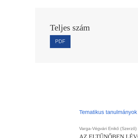
Teljes szám
PDF
Tematikus tanulmányok
Varga-Végvári Enikő (Szerző)
AZ ELTŰNŐBEN LÉV