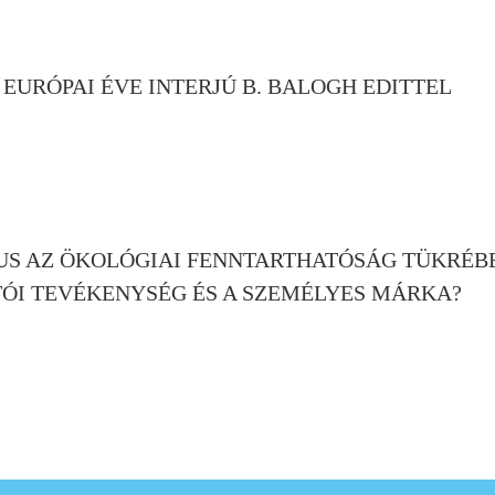
K EURÓPAI ÉVE INTERJÚ B. BALOGH EDITTEL
US AZ ÖKOLÓGIAI FENNTARTHATÓSÁG TÜKRÉB
ÓI TEVÉKENYSÉG ÉS A SZEMÉLYES MÁRKA?