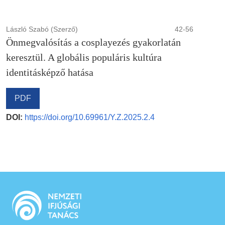
László Szabó (Szerző)
42-56
Önmegvalósítás a cosplayezés gyakorlatán
keresztül. A globális populáris kultúra
identitásképző hatása
PDF
DOI:
https://doi.org/10.69961/Y.Z.2025.2.4