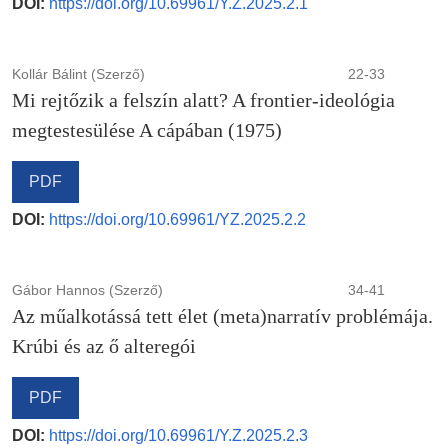
DOI:
https://doi.org/10.69961/Y.Z.2025.2.1
Kollár Bálint (Szerző)
22-33
Mi rejtőzik a felszín alatt? A frontier-ideológia
megtestesülése A cápában (1975)
PDF
DOI:
https://doi.org/10.69961/YZ.2025.2.2
Gábor Hannos (Szerző)
34-41
Az műalkotássá tett élet (meta)narratív problémája.
Krúbi és az ő alteregói
PDF
DOI:
https://doi.org/10.69961/Y.Z.2025.2.3