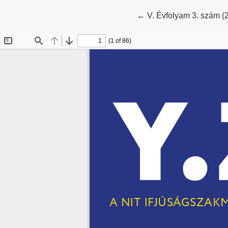
Vissza a cikk részlete
←
V. Évfolyam 3. szám (